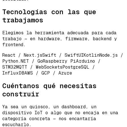
Tecnologías con las que
trabajamos
Elegimos la herramienta adecuada para cada
trabajo — en hardware, firmware, backend y
frontend.
React / Next.js
Swift / SwiftUI
Kotlin
Node.js /
Python
.NET / Go
Raspberry Pi
Arduino /
STM32
MQTT / WebSockets
PostgreSQL /
InfluxDB
AWS / GCP / Azure
Cuéntanos qué necesitas
construir
Ya sea un quiosco, un dashboard, un
dispositivo IoT o algo que no encaja en una
categoría concreta — nos encantaría
escucharlo.